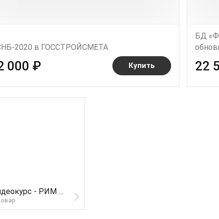
БД «Ф
НБ-2020 в ГОССТРОЙСМЕТА
обнов
2 000 ₽
22 
Купить
Видеокурс - РИМ № 1. Практические уроки по составлению сметы по РИМ в программе "ГРАНД-Смета" (кол-во 5 штук)
товар