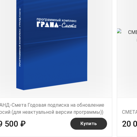
АНД-Смета Годовая подписка на обновление
рсий (для неактуальной версии программы))
СМЕТ
9 500 ₽
20 
Купить