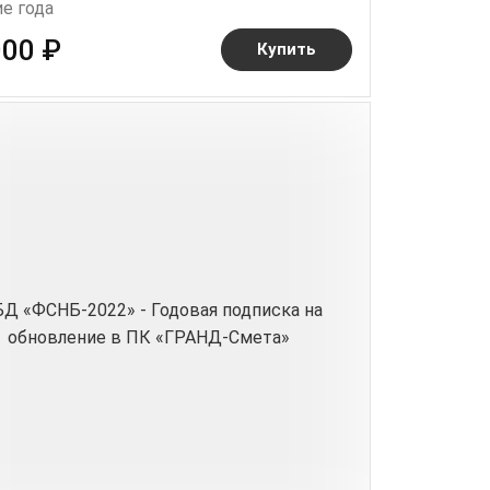
е года
000 ₽
Купить